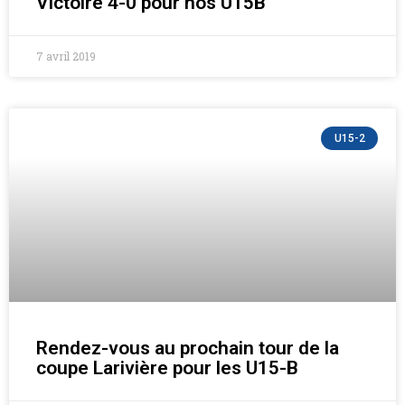
Victoire 4-0 pour nos U15B
7 avril 2019
U15-2
Rendez-vous au prochain tour de la
coupe Larivière pour les U15-B