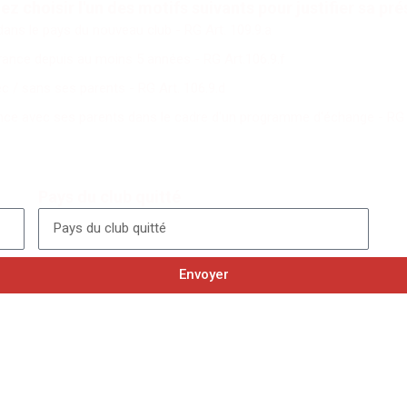
lez choisir l'un des motifs suivants pour justifier sa pr
ans le pays du nouveau club - RG Art. 109.9.a
rance depuis au moins 5 années - RG Art.106.9.f
ec / sans ses parents - RG Art. 106.9.d
ance avec ses parents dans le cadre d'un programme d'échange - RG A
Pays du club quitté
Envoyer
Permanence spéciale licence
ge du club du 15 juin au 30 juin les Lundis et Mardi