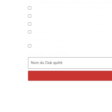
Si le joueur est un mineur étranger, veuil
CHOIX 1 : Changement de domicile des parents d
CHOIX 2 : Le mineur réside continuellement en F
CHOIX 3: Installation pour raison humanitaire av
CHOIX 4: Le mineur est étudiant et réside en Fr
Changement de club
Si le joueur change de club, cochez cette case
Nom du Club quitté
Permanence au siè