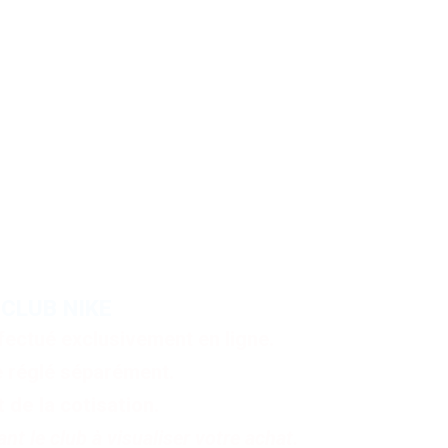
lité AVANT FIN NOVEMBRE.
lidées.
 CLUB NIKE
ectué exclusivement en ligne.
e réglé séparément.
 de la cotisation.
t le club à visualiser votre achat.