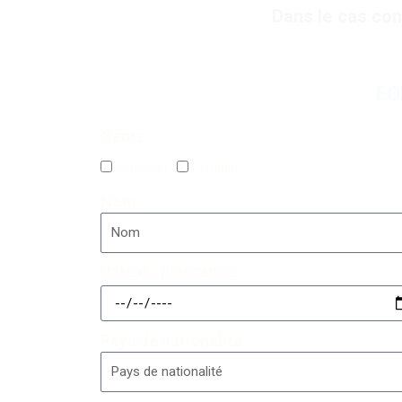
Dans le cas con
FO
Genre
Masculin
Féminin
Nom
Date de naissance
Pays de nationalité