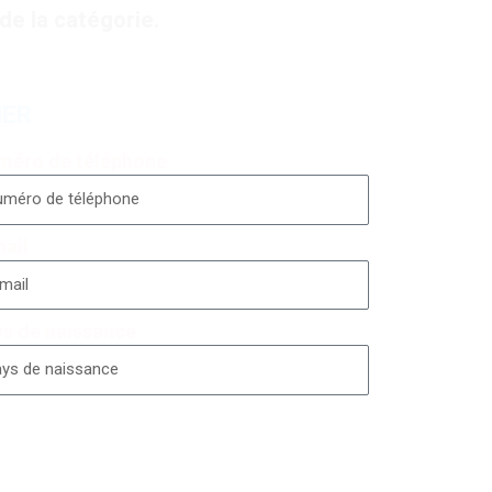
de la catégorie.
NER
méro de téléphone
ail
s de naissance