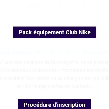
(Paiement du Pack et licence)
Pack équipement Club Nike
TION, CHANGEMENT DE CLUB OU RENOUVEL
une des séances de la catégorie, et se présent
(Coordonnées ci dessous « Procédure inscriptio
 première inscription ou un changement de club
le « Formulaire prise de contact »
Procédure d'inscription