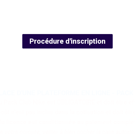
Procédure d'inscription
ATTENTION:
ligatoirement être réglées dans leur tota
 les licences non réglées ne seront pas va
LACE D'UNE PLATEFORME EN LIGNE - PACK
ck Club Nike est OBLIGATOIRE et doit être eff
t n’est pas inclus dans la cotisation et doit êtr
la licence est conditionnée au paiement complet
votre compte, veiller à bien cocher la case autorisan