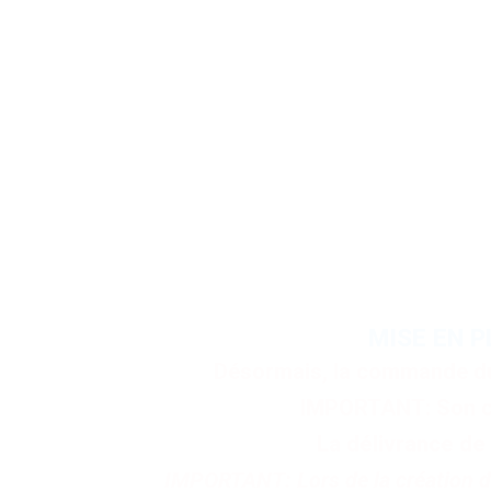
Les licences doivent ob
Toutes
MISE EN P
Désormais, la commande du Pa
IMPORTANT: Son coû
La délivrance de 
IMPORTANT: Lors de la création de 