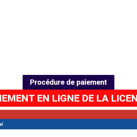
auf le mercredi de 16H30 à 19h00. (hors jours férié
Permanence secrétariat
ège du club tous les mercredis de 17H30 à 18H30 (h
ROCÉDURE DE PAIEMENT EN LIGNE (CI-DESSOU
Procédure de paiement
IEMENT EN LIGNE DE LA LICE
al