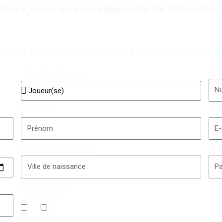
traire, merci de vous rapprocher de l’éducateur 
RMULAIRE PRISE DE CONTACT A RENSEIG
Nu
Type de licence
Prénom
E-m
Ville de naissance
Pay
Nationalité
Fr
Etr