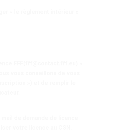
r « le règlement intérieur »
nce FFF(fff@contact.fff.eu) »
 nous vous conseillons de vous
scription ») et de remplir le
ucateur.
n mail de demande de licence
liser votre licence au CSN.