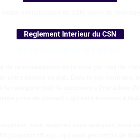
a bonne connaissance du CSN, merci de télécharge
Reglement Interieur du CSN
RENOUVELLEMENT DE LICENCE
e renouvellement de licence par mail de « lice
er votre licence au club. Dans le cas contraire,
 la catégorie (voir le document « Procédure d’in
laire prise de contact » qui sera transmis à l’éd
éducateur, vous recevrez sous quelques jours u
ff@contact.fff.eu) » qui vous permettra de fina