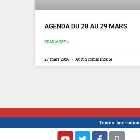
AGENDA DU 28 AU 29 MARS
READ MORE »
27 mars 2026
Aucun commentaire
Tournoi Internation
Y
T
F
L