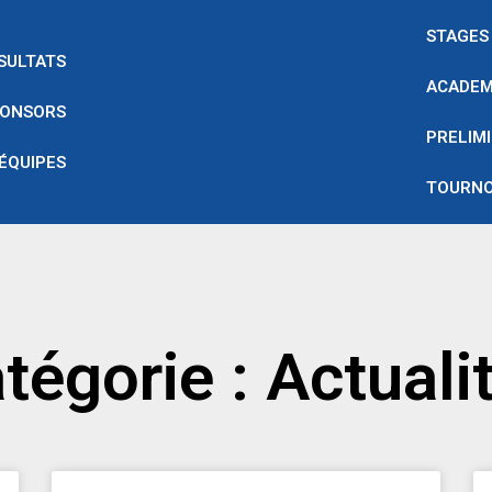
STAGES
SULTATS
ACADEM
ONSORS
PRELIMI
 ÉQUIPES
TOURNO
tégorie : Actuali
Page
Page
Page
Page
Page