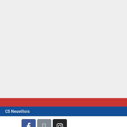
CS Neuvillois
F
L
I