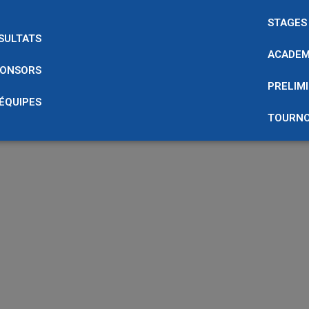
STAGES
SULTATS
ACADEM
ONSORS
PRELIMI
 ÉQUIPES
TOURNO