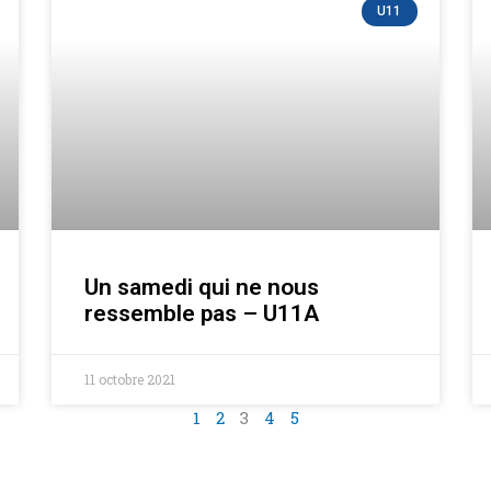
U11
Un samedi qui ne nous
ressemble pas – U11A
11 octobre 2021
1
2
3
4
5