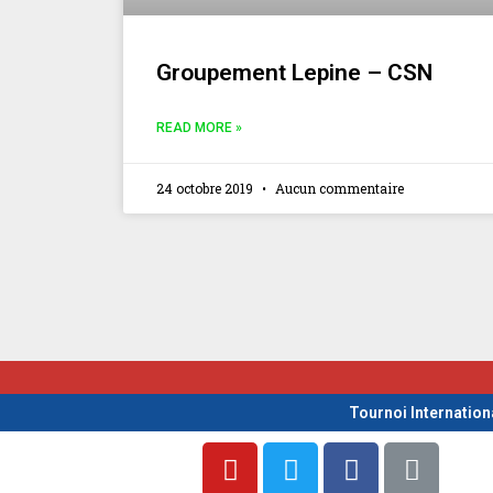
Groupement Lepine – CSN
READ MORE »
24 octobre 2019
Aucun commentaire
Tournoi Internation
Y
T
F
L
o
w
a
i