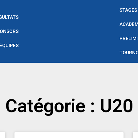
STAGES
SULTATS
ACADEM
ONSORS
PRELIMI
 ÉQUIPES
TOURNO
Catégorie : U20
Page
Page
Page