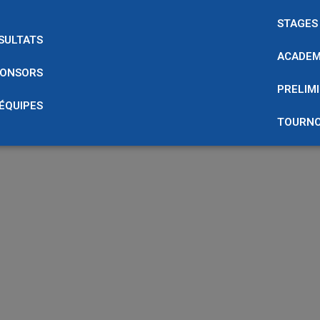
STAGES
SULTATS
ACADEM
ONSORS
PRELIMI
 ÉQUIPES
TOURNO