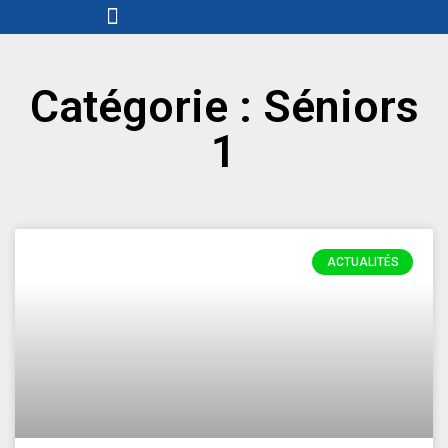
Menu
Aller
au
contenu
Catégorie : Séniors
1
Page
Page
ACTUALITÉS