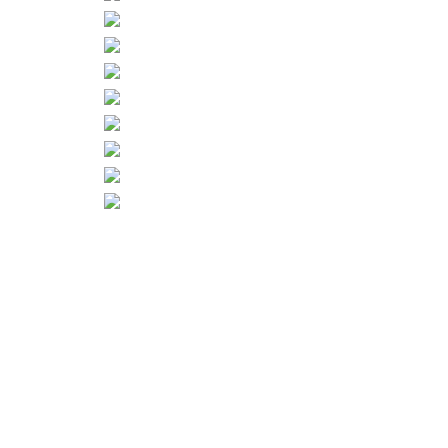
1
2
►