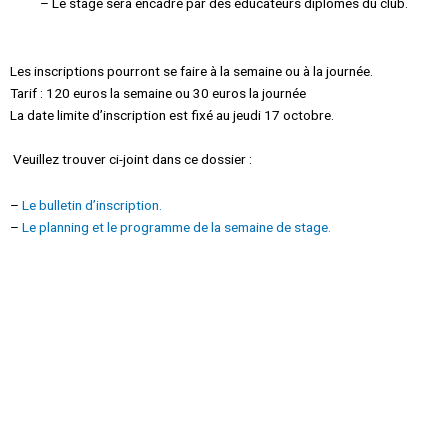
– Le stage sera encadré par des éducateurs diplômés du club.
Les inscriptions pourront se faire à la semaine ou à la journée.
Tarif : 120 euros la semaine ou 30 euros la journée
La date limite d’inscription est fixé au jeudi 17 octobre.
Veuillez trouver ci-joint dans ce dossier :
–
Le bulletin d’inscription.
–
Le planning et le programme de la semaine de stage.
P.S. : Désolé pour la distribution tardive des documents, j’ai
malheureusement pris du retard à cause de souci de santé, merci pour
votre compréhension et de vos réponses rapides.
Alban COMPIGNE, responsable stage.