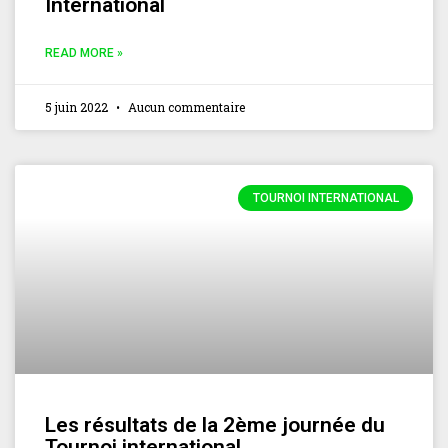
International
READ MORE »
5 juin 2022
Aucun commentaire
TOURNOI INTERNATIONAL
Les résultats de la 2ème journée du
Tournoi international