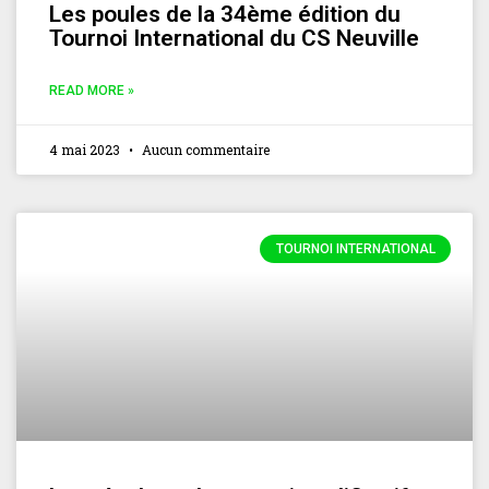
Les poules de la 34ème édition du
Tournoi International du CS Neuville
READ MORE »
4 mai 2023
Aucun commentaire
TOURNOI INTERNATIONAL