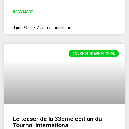
READ MORE »
4 juin 2022
Aucun commentaire
TOURNOI INTERNATIONAL
Le teaser de la 33ème édition du
Tournoi International