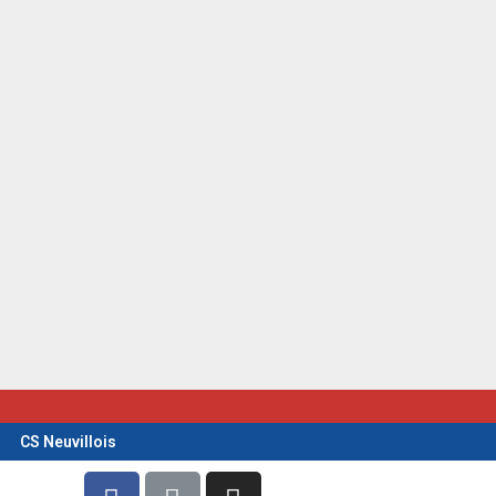
CS Neuvillois
F
L
I