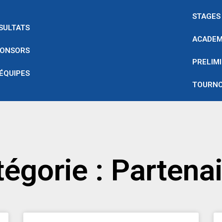
STAGES
SULTATS
ACADEM
ONSORS
PRELIMI
 ÉQUIPES
TOURNO
égorie : Partena
Page
Page
Page
Page
Page