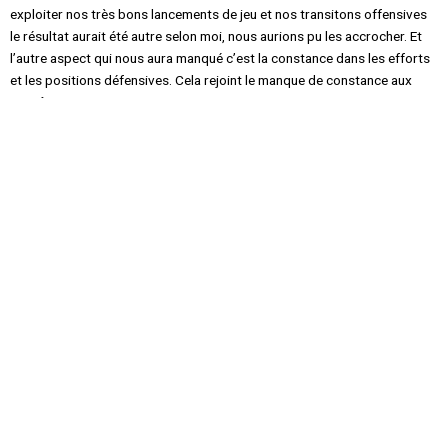
exploiter nos très bons lancements de jeu et nos transitons offensives
le résultat aurait été autre selon moi, nous aurions pu les accrocher. Et
l’autre aspect qui nous aura manqué c’est la constance dans les efforts
et les positions défensives. Cela rejoint le manque de constance aux
entraînements.
Mais j’ai bon espoir que ce match ait déclenché quelque chose dans la
tête des garçons car ils étaient tous déçus et impatients de retrouver le
championnat pour exprimer leur frustration.
Objectif de la fin de saison
:
Pour la suite de la saison, l’objectif premier va être de pouvoir retrouver
un groupe et des joueurs compétitifs, en forme athlétiquement et prêts
tactiquement. Pour ce qui est des objectifs comptables, si le système
des play-off se confirme, on aura pour but de se qualifier dans la partie
haute du classement pour ensuite viser la montée en R1 durant la phase
de play-off.
Nahel MAYAUD