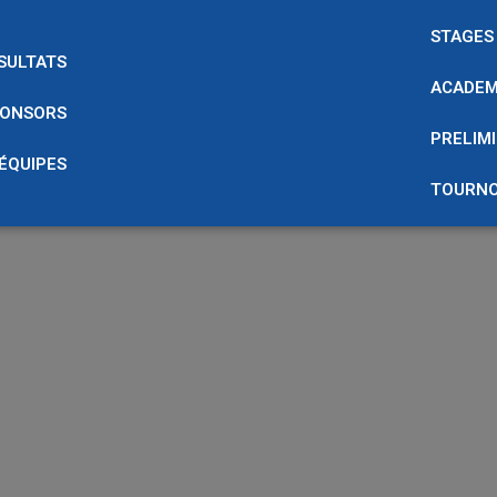
STAGES
SULTATS
ACADEM
ONSORS
PRELIMI
 ÉQUIPES
TOURNO