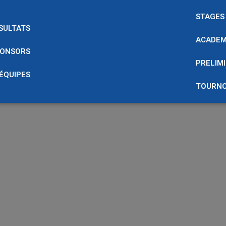
STAGES
SULTATS
ACADEM
ONSORS
PRELIMI
 ÉQUIPES
TOURNO