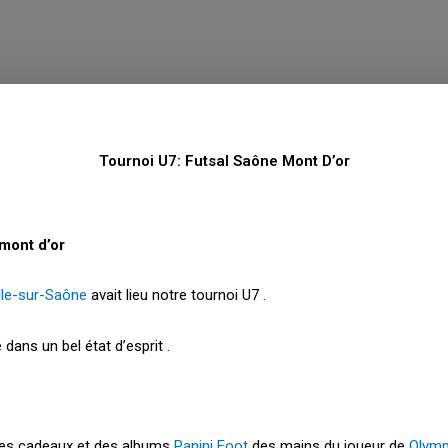
Tournoi U7: Futsal Saône Mont D’or
mont d’or
lle-sur-Saône
avait lieu notre tournoi U7 .
 dans un bel état d’esprit .
des cadeaux et des albums
Panini Foot
des mains du joueur de
Olymp