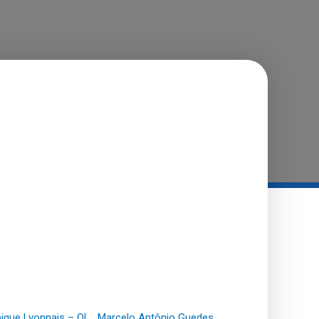
ique Lyonnais – OL
,
Marcelo Antônio Guedes