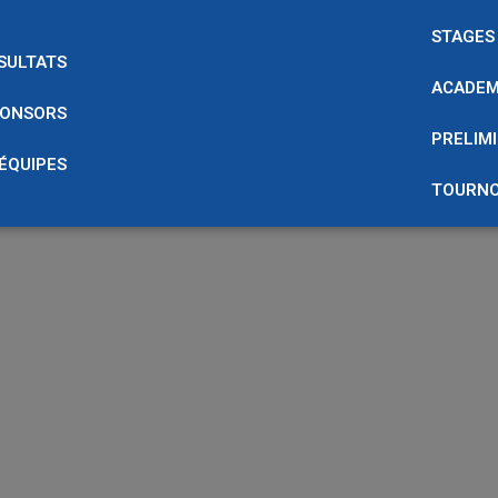
STAGES
SULTATS
ACADEM
ONSORS
PRELIMI
 ÉQUIPES
TOURNO