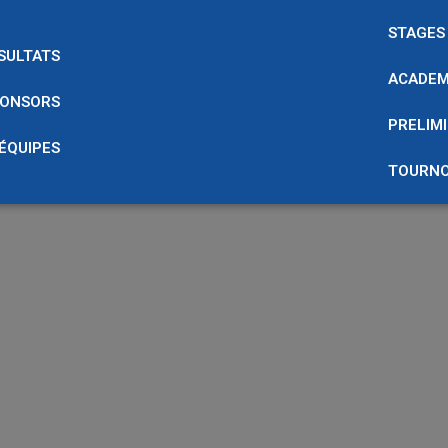
STAGES
SULTATS
ACADEM
ONSORS
PRELIMI
 ÉQUIPES
TOURNO