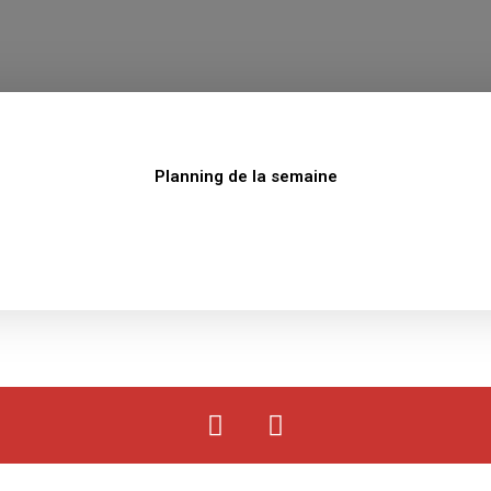
Planning de la semaine
F
Y
a
o
c
u