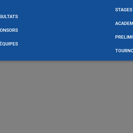
STAGES
SULTATS
ACADEM
ONSORS
PRELIMI
 ÉQUIPES
TOURNO