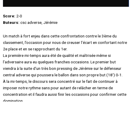
Score:
2-0
Buteurs:
csc adverse, Jérémie
Un match à fort enjeu dans cette confrontation contre le 3ème du
classement, l’occasion pour nous de creuser l’écart en confortant notre
2e place et en se rapprochant du 1er.
La première mi-temps aura été de qualité et maîtrisée même si
l’adversaire aura eu quelques franches occasions. Le premier but
viendra à la suite d’un très bon pressing de Jérémie sur le défenseur
central adverse qui poussera le ballon dans son propre but (18′) 0-1.
À la mi-temps, le discours sera concentré sur le fait de continuer à
imposer notre rythme sans pour autant de relâcher en terme de
concentration et il faudra aussi finir les occasions pour confirmer cette
domination.
Et c’est ce qui sera fait assez rapidement après 10′ de jeu en seconde
période par Jérémie qui élimine le gardien d’un crochet pour pousser le
ballon dans le but vide pied gauche (55′) 2-0. L’adversaire essaiera de
pousser mais Mathis nous fera 2 superbes parades et le score ne