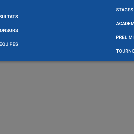
STAGES
SULTATS
ACADEM
ONSORS
PRELIMI
 ÉQUIPES
TOURNO