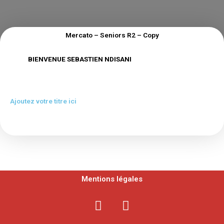
Mercato – Seniors R2 – Copy
BIENVENUE SEBASTIEN NDISANI
Ajoutez votre titre ici
Mentions légales
F
Y
a
o
c
u