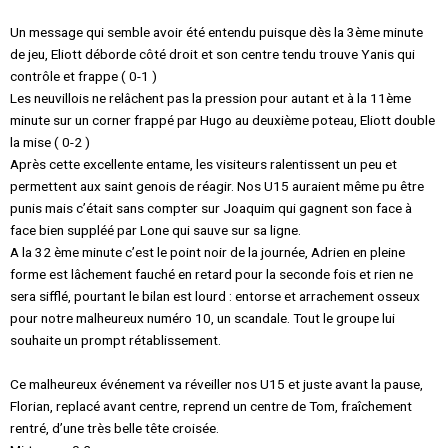
Un message qui semble avoir été entendu puisque dès la 3ème minute
de jeu, Eliott déborde côté droit et son centre tendu trouve Yanis qui
contrôle et frappe ( 0-1 )
Les neuvillois ne relâchent pas la pression pour autant et à la 11ème
minute sur un corner frappé par Hugo au deuxième poteau, Eliott double
la mise ( 0-2 )
Après cette excellente entame, les visiteurs ralentissent un peu et
permettent aux saint genois de réagir. Nos U15 auraient même pu être
punis mais c’était sans compter sur Joaquim qui gagnent son face à
face bien suppléé par Lone qui sauve sur sa ligne.
A la 32 ème minute c’est le point noir de la journée, Adrien en pleine
forme est lâchement fauché en retard pour la seconde fois et rien ne
sera sifflé, pourtant le bilan est lourd : entorse et arrachement osseux
pour notre malheureux numéro 10, un scandale. Tout le groupe lui
souhaite un prompt rétablissement.
Ce malheureux événement va réveiller nos U15 et juste avant la pause,
Florian, replacé avant centre, reprend un centre de Tom, fraîchement
rentré, d’une très belle tête croisée.