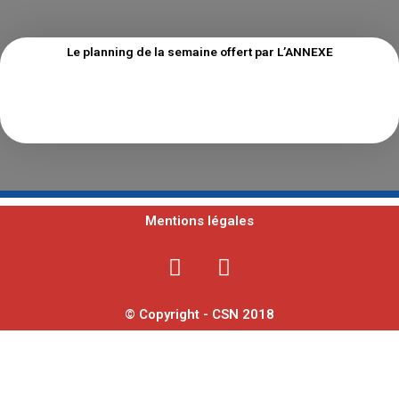
Le planning de la semaine offert par L’ANNEXE
Mentions légales
F
Y
a
o
c
u
© Copyright - CSN 2018
e
t
b
u
o
b
o
e