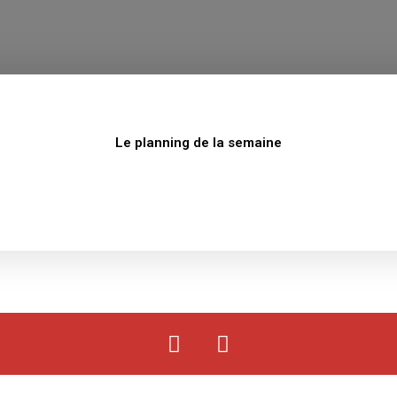
Le planning de la semaine
F
Y
a
o
c
u