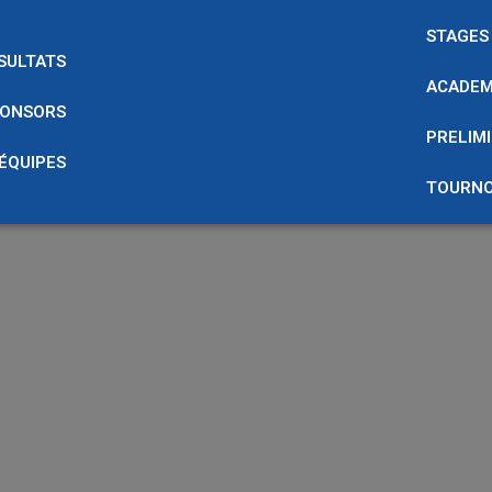
STAGES
SULTATS
ACADEM
ONSORS
PRELIMI
 ÉQUIPES
TOURNO