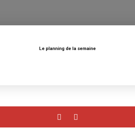
Le planning de la semaine
F
Y
a
o
c
u