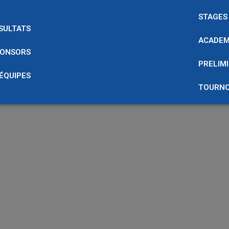
STAGES
SULTATS
ACADEM
ONSORS
PRELIMI
 ÉQUIPES
TOURNO