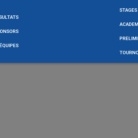
STAGES
SULTATS
ACADEM
ONSORS
PRELIMI
 ÉQUIPES
TOURNO