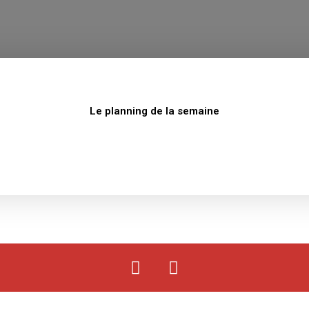
Le planning de la semaine
F
Y
a
o
c
u