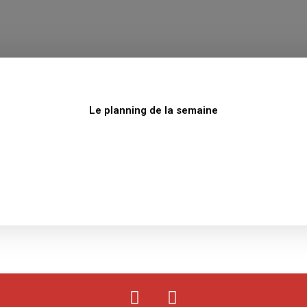
Le planning de la semaine
F
Y
a
o