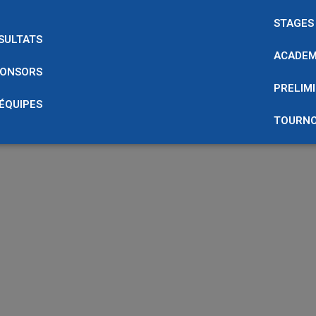
STAGES
SULTATS
ACADEM
ONSORS
PRELIMI
 ÉQUIPES
TOURNO