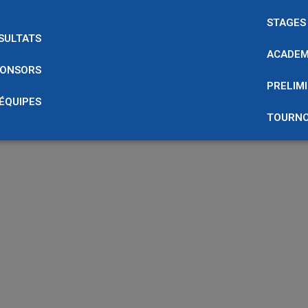
STAGES
SULTATS
ACADEM
ONSORS
PRELIMI
 ÉQUIPES
TOURNO