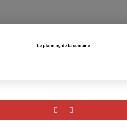
Le planning de la semaine
F
Y
a
o
c
u