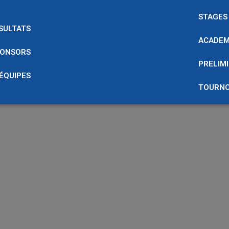
STAGES
SULTATS
ACADEM
ONSORS
PRELIMI
 ÉQUIPES
TOURNO