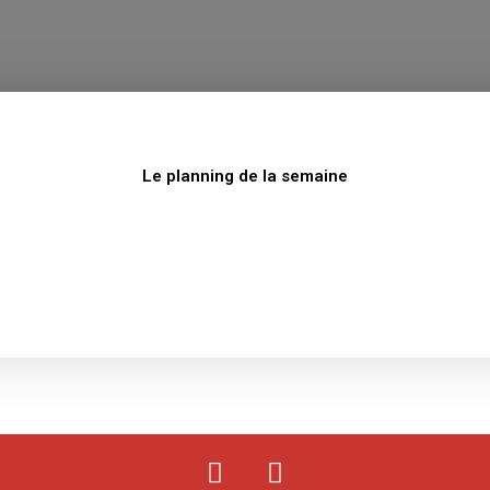
Le planning de la semaine
F
Y
a
o