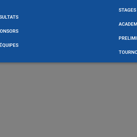
STAGES
SULTATS
ACADEM
ONSORS
PRELIMI
 ÉQUIPES
TOURNO