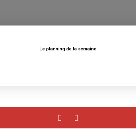
Le planning de la semaine
F
Y
a
o
c
u