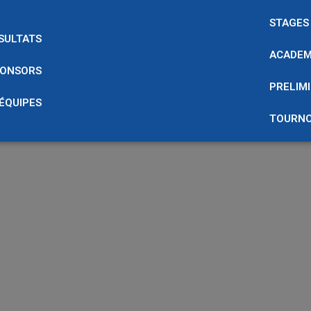
STAGES
SULTATS
ACADEM
ONSORS
PRELIMI
 ÉQUIPES
TOURNO