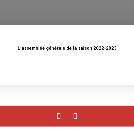
L’assemblée générale de la saison 2022-2023
F
Y
a
o
c
u