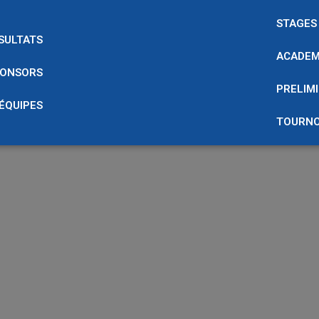
STAGES
SULTATS
ACADEM
ONSORS
PRELIMI
 ÉQUIPES
TOURNO