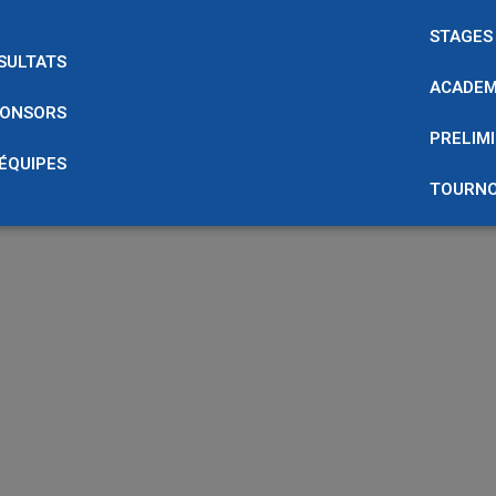
STAGES
SULTATS
ACADEM
ONSORS
PRELIMI
 ÉQUIPES
TOURNO