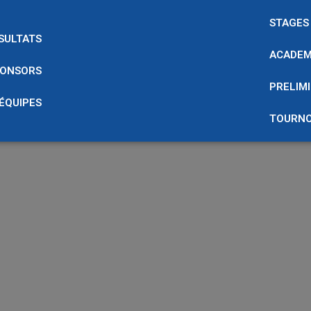
STAGES
SULTATS
ACADEM
ONSORS
PRELIMI
 ÉQUIPES
TOURNO