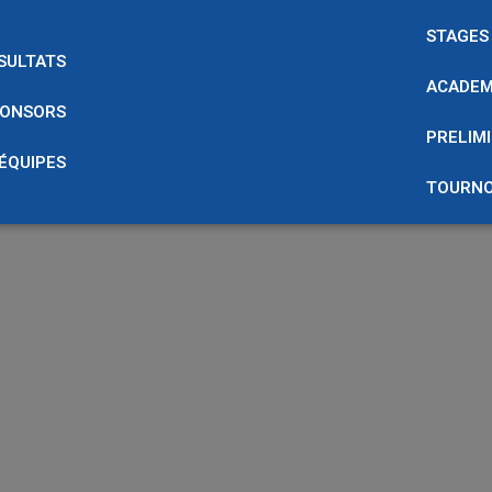
STAGES
SULTATS
ACADEM
ONSORS
PRELIMI
 ÉQUIPES
TOURNO