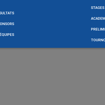
STAGES
SULTATS
ACADEM
ONSORS
PRELIMI
 ÉQUIPES
TOURNO