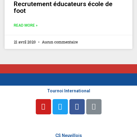
Recrutement éducateurs école de
foot
READ MORE »
21 avril 2020
Aucun commentaire
Tournoi International
Y
T
F
L
o
w
a
i
u
i
c
n
t
t
e
k
u
t
b
CS Neuvillois