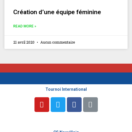
Création d’une équipe féminine
READ MORE »
21 avril 2020
Aucun commentaire
Tournoi International
Y
T
F
L
o
w
a
i
u
i
c
n
t
t
e
k
u
t
b