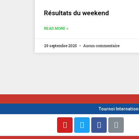
Résultats du weekend
READ MORE »
29 septembre 2025
Aucun commentaire
Tournoi Internation
Y
T
F
L
o
w
a
i
u
i
c
n