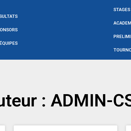
STAGES
SULTATS
ACADEM
ONSORS
PRELIMI
 ÉQUIPES
TOURNO
uteur :
ADMIN-C
Page
Page
Page
Page
Page