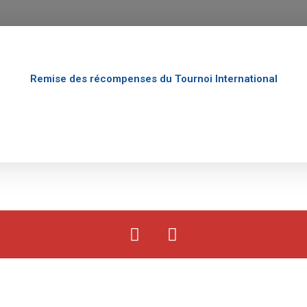
Remise des récompenses du Tournoi International
F
Y
a
o
c
u
e
t
b
u