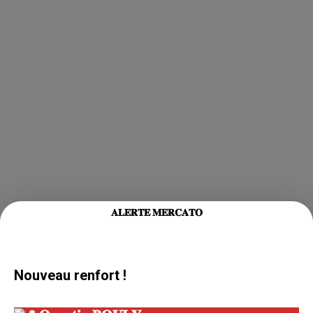
𝐀𝐋𝐄𝐑𝐓𝐄 𝐌𝐄𝐑𝐂𝐀𝐓𝐎
Nouveau renfort !