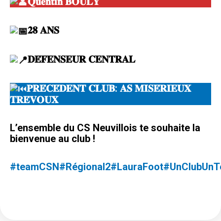
𝐐𝐮𝐞𝐧𝐭𝐢𝐧 𝐁𝐎𝐔𝐋𝐘
𝟐𝟖 𝐀𝐍𝐒
𝐃𝐄́𝐅𝐄𝐍𝐒𝐄𝐔𝐑 𝐂𝐄𝐍𝐓𝐑𝐀𝐋
𝐏𝐑𝐄́𝐂𝐄́𝐃𝐄𝐍𝐓 𝐂𝐋𝐔𝐁: 𝐀𝐒 𝐌𝐈𝐒𝐄́𝐑𝐈𝐄𝐔𝐗
𝐓𝐑𝐄́𝐕𝐎𝐔𝐗
L’ensemble du CS Neuvillois te souhaite la
bienvenue au club !
#teamCSN
#Régional2
#LauraFoot
#UnClubUnTe